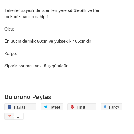
Tekerler sayesinde istenilen yere sürülebilir ve fren
mekanizmasına sahiptir.
Ölçü:
En 30cm derinlik 80cm ve yükseklik 105cm’dir
Kargo:
Sipariş sonrası max. 5 iş günüdür.
Bu ürünü Paylaş
Facebook'ta
Tweetle
Pin
Add
Paylaş
Tweet
Pin it
Fancy
Paylaş
on
to
+1
+1
Pinterest
Fancy
on
Google