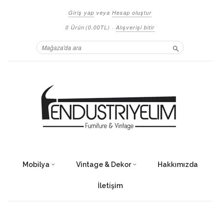
Giriş yap
veya
Hesap oluştur
0 Ürün
(0.00TL)
·
Alışverişi bitir
Ara
Mobilya
Vintage & Dekor
Hakkımızda
İletişim