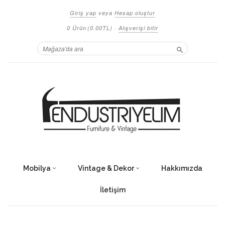
Giriş yap
veya
Hesap oluştur
0 Ürün
(0.00TL)
·
Alışverişi bitir
Ara
Mobilya
Vintage & Dekor
Hakkımızda
İletişim