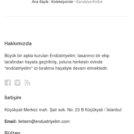
Ana Sayfa
/
Koleksiyonlar
/
Sandalye/Koltuk
Hakkımızda
Büyük bir aşkla kurulan Endüstriyelim; tasarımcı bir ekip
tarafından hayata geçirilmiş, yoluna herkesin evinde
"endüstriyelim" izi bırakma hayaliyle devam etmektedir.
Facebook
Instagram
RSS
İletişim
Küçükyalı Merkez mah. Şair sok. No: 23 B Küçükyalı / İstanbul
Email:
iletisim@endustriyelim.com
Bülten