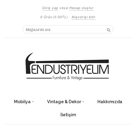
Giriş yap
veya
Hesap oluştur
0 Ürün
(0.00TL)
·
Alışverişi bitir
Ara
Mobilya
Vintage & Dekor
Hakkımızda
İletişim