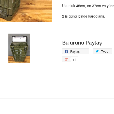
Uzunluk
45cm, en 37cm ve yükse
2 iş günü içinde kargolanır.
Bu ürünü Paylaş
Facebook'ta
T
Paylaş
Tweet
Paylaş
+1
+1
on
Google
Plus