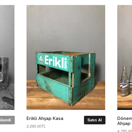
Erikli Ahşap Kasa
Dönem
ükendi
Satın Al
Ahşap 
2,250.00TL
4,750.0