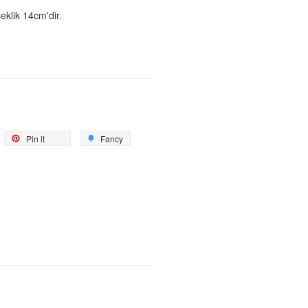
klik 14cm'dir.
weetle
Pin
Add
Pin it
Fancy
on
to
Pinterest
Fancy