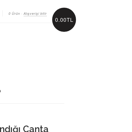
0 Ürün
·
Alışverişi bitir
0.00TL
m
dığı Çanta