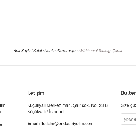
Ana Sayfa
/
Koleksiyonlar
/
Dekorasyon
/
Mühimmat Sandığı Çanta
İletişim
Bülte
lim;
Küçükyalı Merkez mah. Şair sok. No: 23 B
Size güz
a
Küçükyalı / İstanbul
Email:
iletisim@endustriyelim.com
le