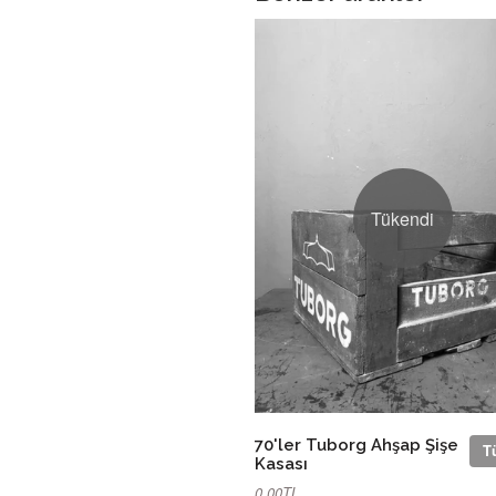
Tükendi
70'ler Tuborg Ahşap Şişe
T
Kasası
0.00TL