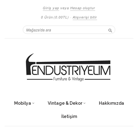
Giriş yap
veya
Hesap oluştur
0 Ürün
(0.00TL)
·
Alışverişi bitir
Ara
Mobilya
Vintage & Dekor
Hakkımızda
İletişim