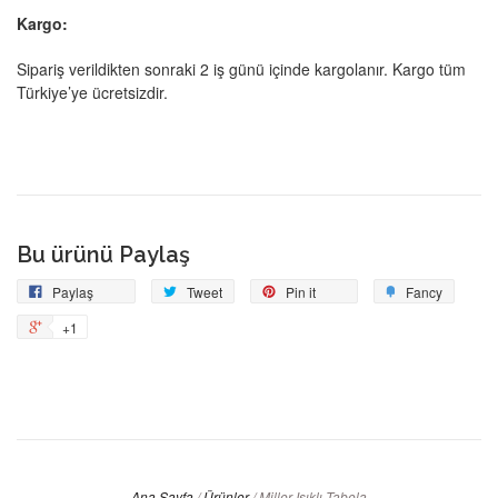
Kargo:
Sipariş verildikten sonraki 2 iş günü içinde kargolanır. Kargo tüm
Türkiye’ye ücretsizdir.
Bu ürünü Paylaş
Facebook'ta
Tweetle
Pin
Add
Paylaş
Tweet
Pin it
Fancy
Paylaş
on
to
+1
+1
Pinterest
Fancy
on
Google
Plus
Ana Sayfa
/
Ürünler
/
Miller Işıklı Tabela