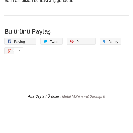
Satın alındıktan sonraki 3 iş günüdür.
Bu ürünü Paylaş
Facebook'ta
Tweetle
Pin
Add
Paylaş
Tweet
Pin it
Fancy
Paylaş
on
to
+1
+1
Pinterest
Fancy
on
Google
Plus
Ana Sayfa
/
Ürünler
/
Metal Mühimmat Sandığı 8