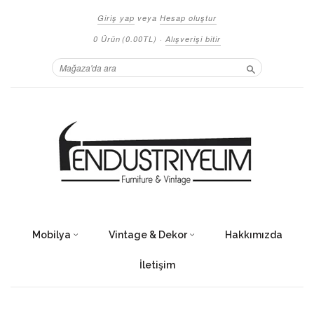
Giriş yap
veya
Hesap oluştur
0 Ürün
(0.00TL)
·
Alışverişi bitir
Ara
Mobilya
Vintage & Dekor
Hakkımızda
İletişim