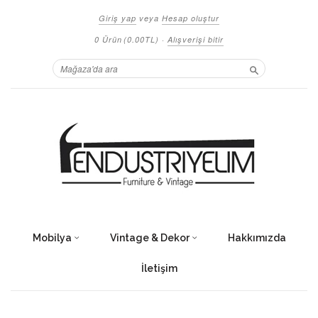
Giriş yap
veya
Hesap oluştur
0 Ürün
(0.00TL)
·
Alışverişi bitir
Ara
Mobilya
Vintage & Dekor
Hakkımızda
İletişim