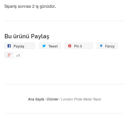
Sipariş sonrası 2 iş günüdür
.
Bu ürünü Paylaş
Facebook'ta
Tweetle
Pin
Add
Paylaş
Tweet
Pin it
Fancy
Paylaş
on
to
+1
+1
Pinterest
Fancy
on
Google
Plus
Ana Sayfa
/
Ürünler
/
London Pride Metal Tepsi