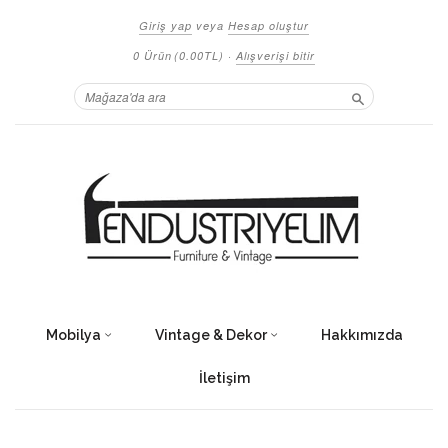
Giriş yap
veya
Hesap oluştur
0 Ürün
(0.00TL)
·
Alışverişi bitir
Ara
Mobilya
Vintage & Dekor
Hakkımızda
İletişim