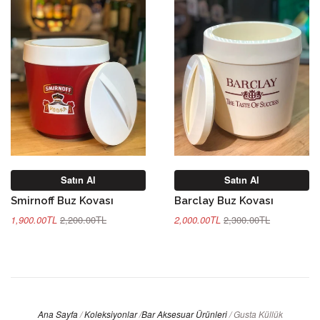
Satın Al
Satın Al
Smirnoff Buz Kovası
Barclay Buz Kovası
1,900.00TL
2,200.00TL
2,000.00TL
2,300.00TL
Ana Sayfa
/
Koleksiyonlar
/
Bar Aksesuar Ürünleri
/
Gusta Küllük