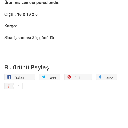
Ürün malzemesi porselendir.
Ölçü : 16 x 16 x 5
Kargo:
Sipariş sonrası 3 iş günüdür
.
Bu ürünü Paylaş
Facebook'ta
Tweetle
Pin
Add
Paylaş
Tweet
Pin it
Fancy
Paylaş
on
to
+1
+1
Pinterest
Fancy
on
Google
Plus