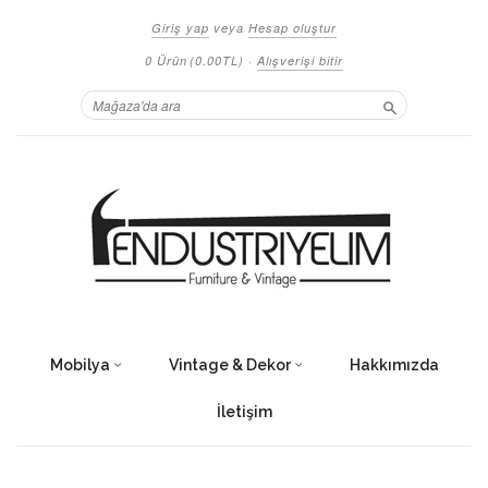
Giriş yap
veya
Hesap oluştur
0 Ürün
(0.00TL)
·
Alışverişi bitir
Ara
Mobilya
Vintage & Dekor
Hakkımızda
İletişim