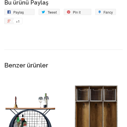
Bu ürünü Paylaş
Facebook'ta
Tweetle
Pin
Add
Paylaş
Tweet
Pin it
Fancy
Paylaş
on
to
+1
+1
Pinterest
Fancy
on
Google
Plus
Benzer ürünler