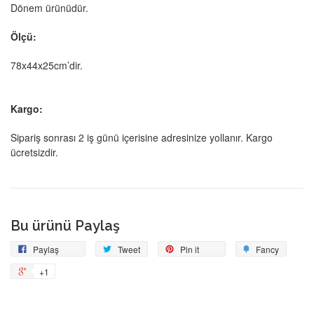
Dönem ürünüdür.
Ölçü:
78x44x25cm’dir.
Kargo:
Sipariş sonrası 2 iş günü içerisine adresinize yollanır.
Kargo
ücretsizdir.
Bu ürünü Paylaş
Facebook'ta
Tweetle
Pin
Add
Paylaş
Tweet
Pin it
Fancy
Paylaş
on
to
+1
+1
Pinterest
Fancy
on
Google