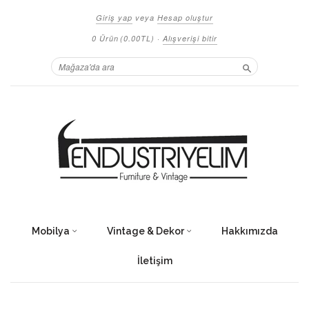
Giriş yap
veya
Hesap oluştur
0 Ürün
(0.00TL)
·
Alışverişi bitir
Ara
Mobilya
Vintage & Dekor
Hakkımızda
İletişim