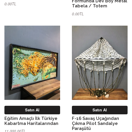
Formunda Dev Boy Metal
0.00TL
Tabela / Totem
0.00TL
Satın Al
Satın Al
Eğitim Amaçlı İlk Türkiye
F-16 Savaş Uçağından
Kabartma Haritalarından
Çıkma Pilot Sandalye
Paraşütü
11,000.00TL