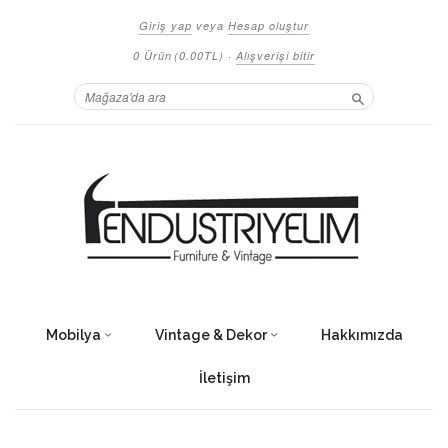
Giriş yap
veya
Hesap oluştur
0 Ürün
(0.00TL)
·
Alışverişi bitir
Ara
Mobilya
Vintage & Dekor
Hakkımızda
İletişim