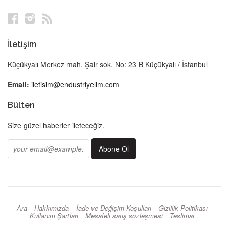
Facebook
Instagram
RSS
İletişim
Küçükyalı Merkez mah. Şair sok. No: 23 B Küçükyalı / İstanbul
Email:
iletisim@endustriyelim.com
Bülten
Size güzel haberler ileteceğiz.
Ara
Hakkımızda
İade ve Değişim Koşulları
Gizlilik Politikası
Kullanım Şartları
Mesafeli satış sözleşmesi
Teslimat