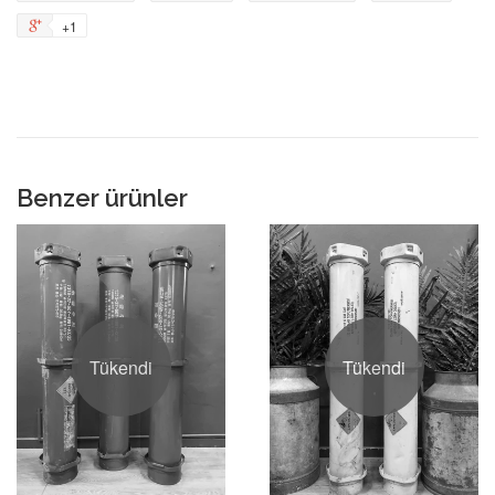
Paylaş
on
to
+1
+1
Pinterest
Fancy
on
Google
Plus
Benzer ürünler
Tükendi
Tükendi