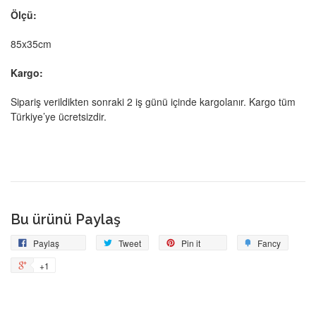
Ölçü:
85x35cm
Kargo:
Sipariş verildikten sonraki 2 iş günü içinde kargolanır. Kargo tüm
Türkiye’ye ücretsizdir.
Bu ürünü Paylaş
Facebook'ta
Tweetle
Pin
Add
Paylaş
Tweet
Pin it
Fancy
Paylaş
on
to
+1
+1
Pinterest
Fancy
on
Google
Plus