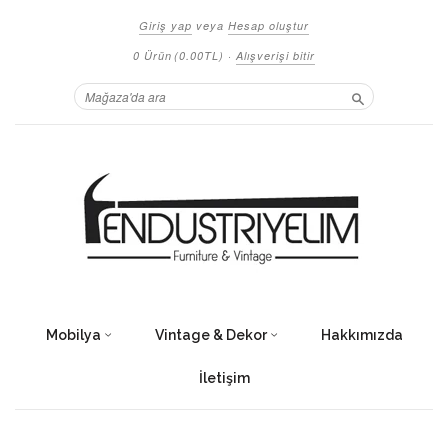
Giriş yap
veya
Hesap oluştur
0 Ürün
(0.00TL)
·
Alışverişi bitir
Ara
Mobilya
Vintage & Dekor
Hakkımızda
İletişim